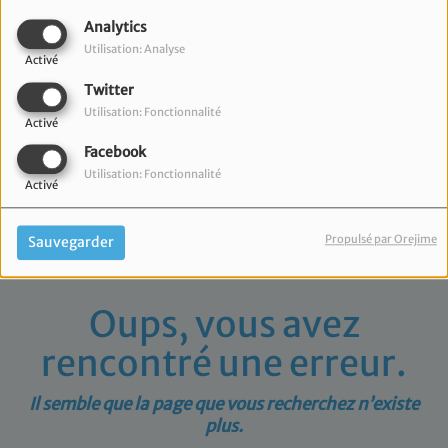
40
Analytics
Utilisation: Analyse
Activé
Twitter
Utilisation: Fonctionnalité
Activé
Facebook
Utilisation: Fonctionnalité
Activé
Propulsé par Orejime
Sauvegarder
Oups, vous avez
rencontré une erreur.
Il semble que la page que vous recherchez n’existe
plus.