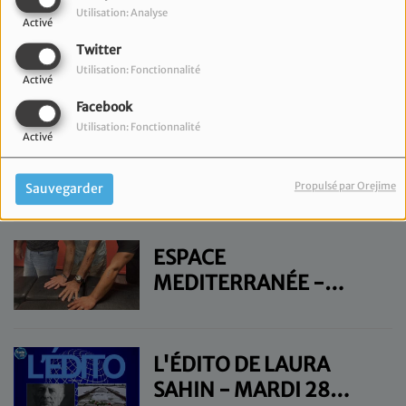
JEUDI 30 JUILLET
Utilisation: Analyse
Activé
Twitter
L'ÉDITO DE LAURA
Utilisation: Fonctionnalité
SAHIN - MERCREDI 29
Activé
JUILLET
Facebook
Utilisation: Fonctionnalité
Activé
LE FLASH INFO DE
LAURA SAHIN -
Propulsé par Orejime
Sauvegarder
MERCREDI 29 JUILLET
ESPACE
MEDITERRANÉE -
MARDI 28 JUILLET
L'ÉDITO DE LAURA
SAHIN - MARDI 28