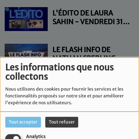
L'ÉDITO DE LAURA
SAHIN - VENDREDI 31
JUILLET
LE FLASH INFO DE
NATHAN SPERLING -
Les informations que nous
VENDREDI 31 JUILLET
collectons
L'ÉDITO DE LAURA
Nous utilisons des cookies pour fournir les services et les
SAHIN - JEUDI 30
fonctionnalités proposés sur notre site et pour améliorer
JUILLET
l'expérience de nos utilisateurs.
LE FLASH INFO DE
Tout accepter
Tout refuser
NATHAN SPERLING -
Analytics