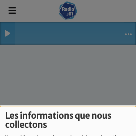
Droit au but - Mardi
Les informations que nous
26 Mars
collectons