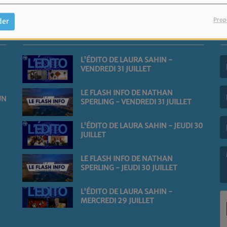
Prop
der
PODCASTS VIDÉOS
L'ÉDITO DE LAURA SAHIN -
VENDREDI 31 JUILLET
(L
LE FLASH INFO DE NATHAN
UN
SPERLING - VENDREDI 31 JUILLET
(L
L'ÉDITO DE LAURA SAHIN - JEUDI 30
JUILLET
LE FLASH INFO DE NATHAN
SPERLING - JEUDI 30 JUILLET
(L
L'ÉDITO DE LAURA SAHIN -
MERCREDI 29 JUILLET