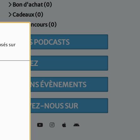
Bon d'achat (0)
Cadeaux (0)
Jeux Concours (0)
DERNIERS PODCASTS
osés sur
PARTICIPEZ
PROCHAINS ÉVÈNEMENTS
RETROUVEZ-NOUS SUR