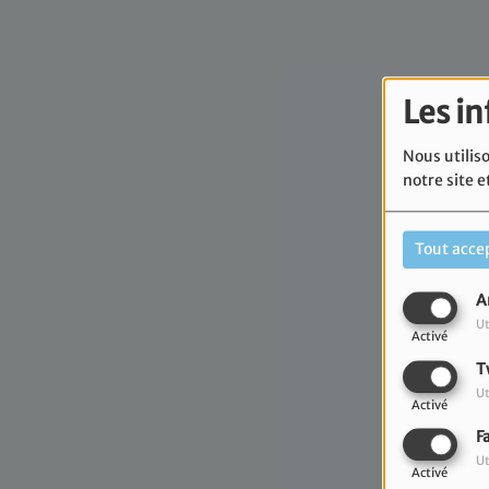
Les i
Nous utiliso
notre site e
Tout acce
A
Ut
Activé
T
Ut
Activé
F
Ut
Activé