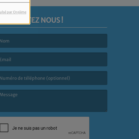
ulsé par Orejime
CONTACTEZ NOUS !
e nom est obligatoire. )
’email est obligatoire. )
e message est obligatoire. )