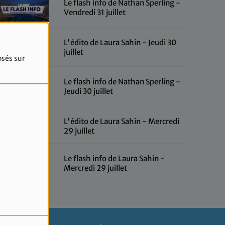
Le flash info de Nathan Sperling -
Vendredi 31 juillet
L'édito de Laura Sahin - Jeudi 30
juillet
osés sur
Le flash info de Nathan Sperling -
Jeudi 30 juillet
L'édito de Laura Sahin - Mercredi
29 juillet
Le flash info de Laura Sahin -
Mercredi 29 juillet