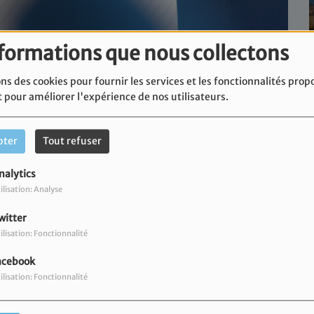
nformations que nous collectons
ns des cookies pour fournir les services et les fonctionnalités prop
t pour améliorer l'expérience de nos utilisateurs.
pter
Tout refuser
nalytics
ilisation: Analyse
 ans RADIO JM
witter
ilisation: Fonctionnalité
acebook
ilisation: Fonctionnalité