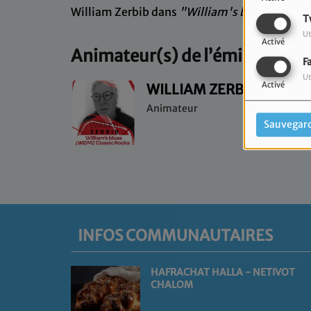
William Zerbib dans
"William's blues / WDMZ
T
Ut
Activé
Animateur(s) de l’émission
F
Ut
WILLIAM ZERBIB
Activé
Animateur
Sauvegar
INFOS COMMUNAUTAIRES
HAFRACHAT HALLA - NETIVOT
CHALOM