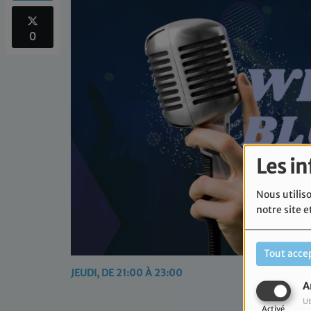
0
Les i
Nous utiliso
notre site e
Tout acce
JEUDI, DE 21:00 À 23:00
A
Ut
Activé