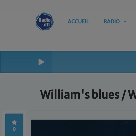
ACCUEIL
RADIO
William's blues /
0