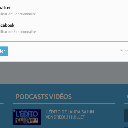
 Classic Rocks"
.
witter
ilisation: Fonctionnalité
acebook
ilisation: Fonctionnalité
Prop
der
PODCASTS VIDÉOS
L'ÉDITO DE LAURA SAHIN -
VENDREDI 31 JUILLET
(L