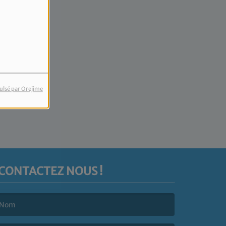
ulsé par Orejime
CONTACTEZ NOUS !
e nom est obligatoire. )