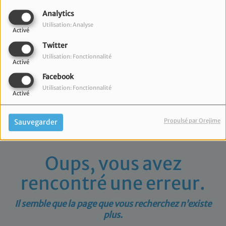
40
Analytics
Utilisation: Analyse
Activé
Twitter
Utilisation: Fonctionnalité
Activé
Facebook
Utilisation: Fonctionnalité
Activé
Propulsé par Orejime
Sauvegarder
Oups, vous avez
rencontré une erreur.
Il semble que la page que vous recherchez n’existe
plus.