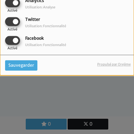
Analytics
Beatrix SEBAGH, membre du
Utilisation: Analyse
Activé
conseil d'administration de
Twitter
Radio JM.
Utilisation: Fonctionnalité
Activé
Facebook
Utilisation: Fonctionnalité
Activé
Propulsé par Orejime
Sauvegarder
0
0