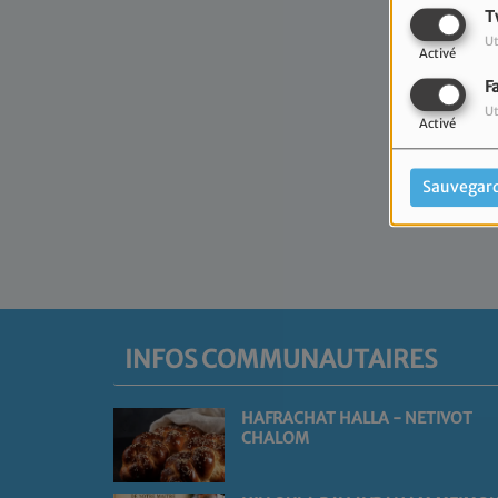
T
Ut
Activé
F
Ut
Activé
Sauvegar
INFOS COMMUNAUTAIRES
HAFRACHAT HALLA - NETIVOT
CHALOM