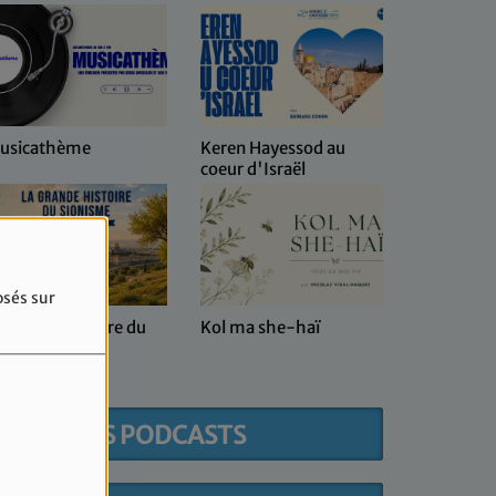
usicathème
Keren Hayessod au
coeur d'Israël
osés sur
 grande histoire du
Kol ma she-haï
ionisme
DERNIERS PODCASTS