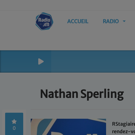
ACCUEIL
RADIO
Nathan Sperling
RStagiair
0
rendez-v