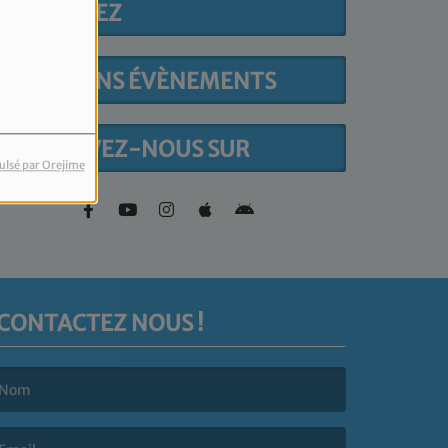
PARTICIPEZ
PROCHAINS ÉVÈNEMENTS
RETROUVEZ-NOUS SUR
ulsé par Orejime
CONTACTEZ NOUS !
e nom est obligatoire. )