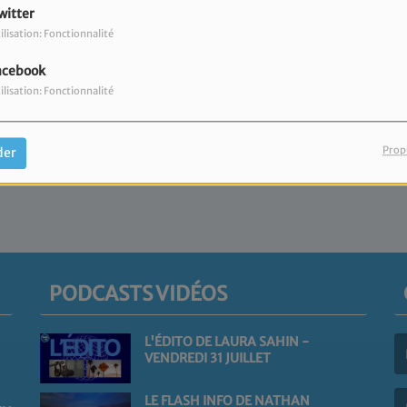
witter
ilisation: Fonctionnalité
acebook
ilisation: Fonctionnalité
Prop
der
PODCASTS VIDÉOS
L'ÉDITO DE LAURA SAHIN -
VENDREDI 31 JUILLET
(L
LE FLASH INFO DE NATHAN