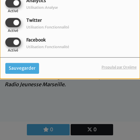
Analytics
Technicienne de Radio JM, Noa
Utilisation: Analyse
Activé
est en charge des
Twitter
enregistrements et de la
Utilisation: Fonctionnalité
production. Retrouvez sa
Activé
chronique cinéma chaque
Facebook
mercredi dans le
journal
Utilisation: Fonctionnalité
Activé
d'information locale,
ainsi que sa
chronique
Coup de cœur
dans
Propulsé par Orejime
Sauvegarder
l’émission
Musicathème
. Elle est
également chroniqueuse dans
Radio Jeunesse Marseille
.
0
0