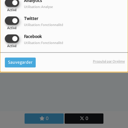
Analytics
Le Rav Meïr Attal vous présente
Utilisation: Analyse
Activé
Geoula Time
dans
Un jour, un
Twitter
chiour
tous les lundis à 13h30
.
Utilisation: Fonctionnalité
Activé
Contactez le par mail :
Facebook
meirattal@radiojm.fr
Utilisation: Fonctionnalité
Activé
Propulsé par Orejime
Sauvegarder
0
0