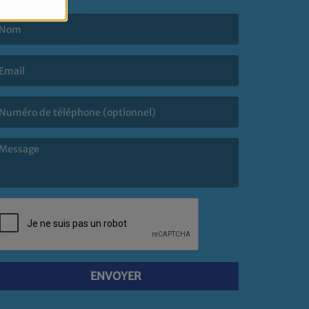
e nom est obligatoire. )
’email est obligatoire. )
e message est obligatoire. )
ENVOYER