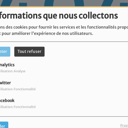
40
nformations que nous collectons
ns des cookies pour fournir les services et les fonctionnalités prop
t pour améliorer l'expérience de nos utilisateurs.
pter
Tout refuser
nalytics
ilisation: Analyse
 vous avez rencontré une e
witter
Il semble que la page que vous recherchez n’existe plus.
ilisation: Fonctionnalité
acebook
ilisation: Fonctionnalité
PODCASTS VIDÉOS
Prop
der