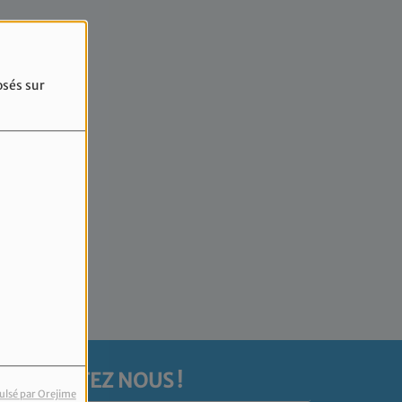
4
osés sur
rreur.
CONTACTEZ NOUS !
ulsé par Orejime