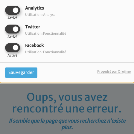
40
Analytics
Utilisation: Analyse
Activé
Twitter
Utilisation: Fonctionnalité
Activé
Facebook
Utilisation: Fonctionnalité
Activé
Propulsé par Orejime
Sauvegarder
Oups, vous avez
rencontré une erreur.
Il semble que la page que vous recherchez n’existe
plus.