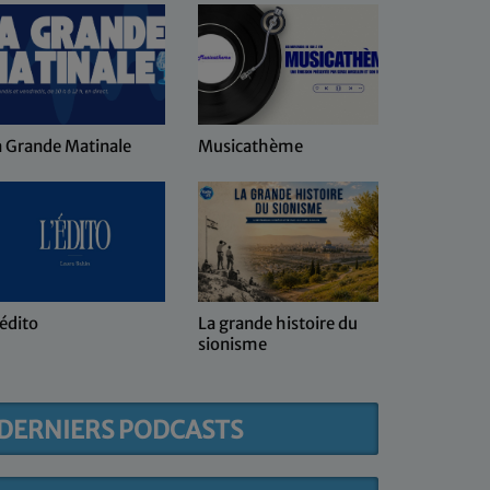
a Grande Matinale
Musicathème
Keren Hay
coeur d'Is
édito
La grande histoire du
Kol ma sh
sionisme
DERNIERS PODCASTS