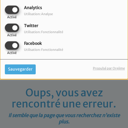
40
Analytics
Utilisation: Analyse
Activé
Twitter
Utilisation: Fonctionnalité
Activé
Facebook
Utilisation: Fonctionnalité
Activé
Propulsé par Orejime
Sauvegarder
Oups, vous avez
rencontré une erreur.
Il semble que la page que vous recherchez n’existe
plus.