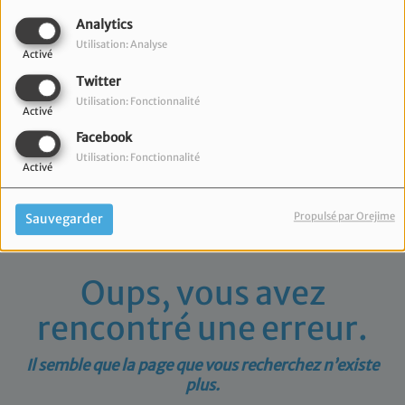
40
Analytics
Utilisation: Analyse
Activé
Twitter
Utilisation: Fonctionnalité
Activé
Facebook
Utilisation: Fonctionnalité
Activé
Propulsé par Orejime
Sauvegarder
Oups, vous avez
rencontré une erreur.
Il semble que la page que vous recherchez n’existe
plus.