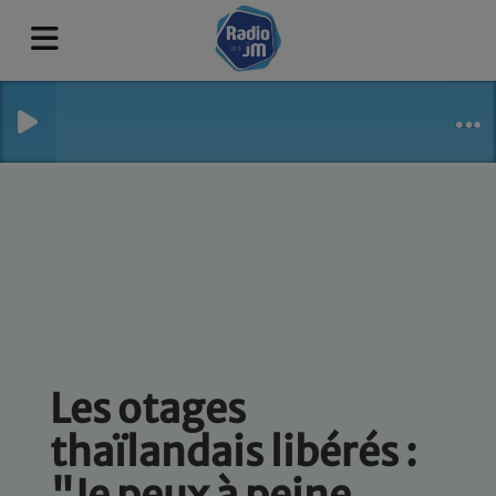
Les otages
thaïlandais libérés :
"Je peux à peine