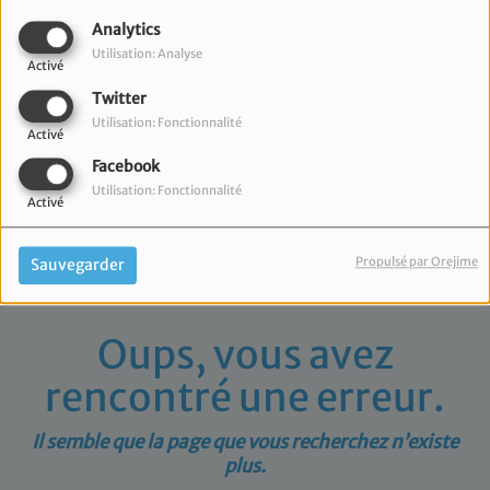
40
Analytics
Utilisation: Analyse
Activé
Twitter
Utilisation: Fonctionnalité
Activé
Facebook
Utilisation: Fonctionnalité
Activé
Propulsé par Orejime
Sauvegarder
Oups, vous avez
rencontré une erreur.
Il semble que la page que vous recherchez n’existe
plus.