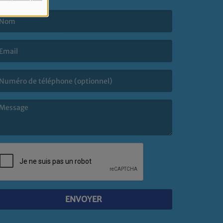
e nom est obligatoire. )
’email est obligatoire. )
e message est obligatoire. )
ENVOYER