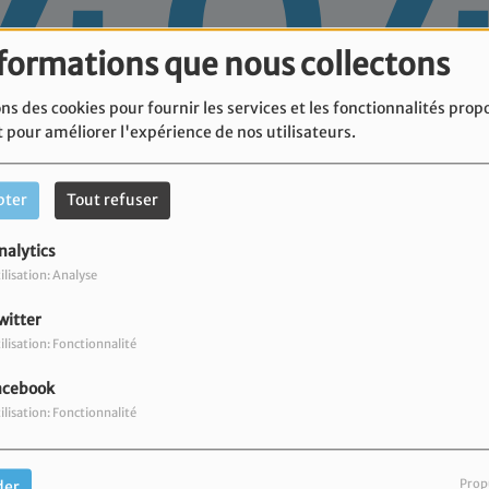
40
nformations que nous collectons
ns des cookies pour fournir les services et les fonctionnalités prop
t pour améliorer l'expérience de nos utilisateurs.
pter
Tout refuser
nalytics
 vous avez rencontré une e
ilisation: Analyse
witter
Il semble que la page que vous recherchez n’existe plus.
ilisation: Fonctionnalité
acebook
ilisation: Fonctionnalité
PODCASTS VIDÉOS
Prop
der