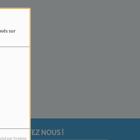
4
osés sur
rreur.
CONTACTEZ NOUS !
ulsé par Orejime