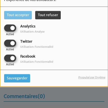
Tout accepter
Tout refuser
Analytics
Utilisation: Analyse
Activé
Twitter
Utilisation: Fonctionnalité
Activé
Facebook
Utilisation: Fonctionnalité
Activé
07 mai 2026
Propulsé par Orejime
Sauvegarder
Retrouvez l'émission de l'OSM.
Commentaires(0)