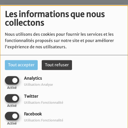
Les informations que nous
collectons
Nous utilisons des cookies pour fournir les services et les
fonctionnalités proposés sur notre site et pour améliorer
l'expérience de nos utilisateurs.
Tout accepter
Tout refuser
Analytics
Utilisation: Analyse
08 février 2023
Activé
Twitter
De nombreux produits ménagers contiennent des
Utilisation: Fonctionnalité
substances indésirables et sont ainsi nuisibles pour
Activé
notre santé et pour l’environnement.
Facebook
Utilisation: Fonctionnalité
Pour retrouver une maison vraiment saine, je vous
Activé