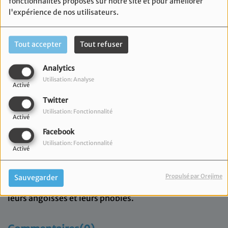
fonctionnalités proposés sur notre site et pour améliorer
l'expérience de nos utilisateurs.
Tout accepter
Tout refuser
Analytics
Utilisation: Analyse
Activé
Twitter
Utilisation: Fonctionnalité
Activé
Facebook
Utilisation: Fonctionnalité
Activé
08 décembre 2022
Vanessa Sitbon rencontre Maxime Babinot
Propulsé par Orejime
Sauvegarder
hypnothérapeute afin d'aider vos enfants à vaincre
leurs angoisses et leurs phobies.