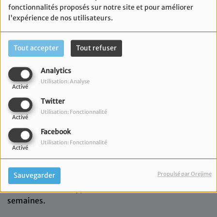
fonctionnalités proposés sur notre site et pour améliorer
l'expérience de nos utilisateurs.
Tout accepter
Tout refuser
Analytics
Utilisation: Analyse
Activé
Twitter
Utilisation: Fonctionnalité
Activé
Facebook
Utilisation: Fonctionnalité
24 octobre 2022
Activé
Elsa Charbit reçoit Claire Pitollat, Députée
Propulsé par Orejime
Sauvegarder
Renaissance de la 2e circonscription des Bouches-du-
Rhône afin de décrypter l'actualité de ses dernières
semaines.