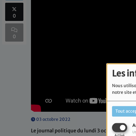
0
0
Les i
Nous utiliso
notre site e
Tout acce
03 octobre 2022
A
Le journal politique du lundi 3 octobre 2022.
Ut
Activé