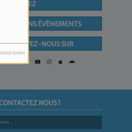
PARTICIPEZ
PROCHAINS ÉVÈNEMENTS
RETROUVEZ-NOUS SUR
ulsé par Orejime
CONTACTEZ NOUS !
e nom est obligatoire. )