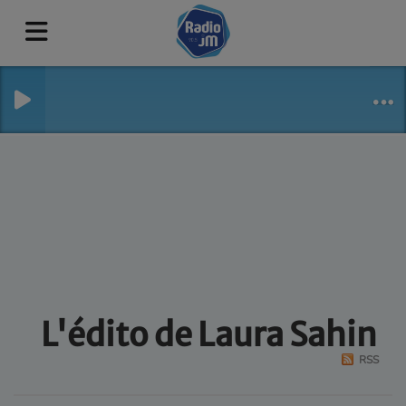
L'édito de Laura Sahin
RSS