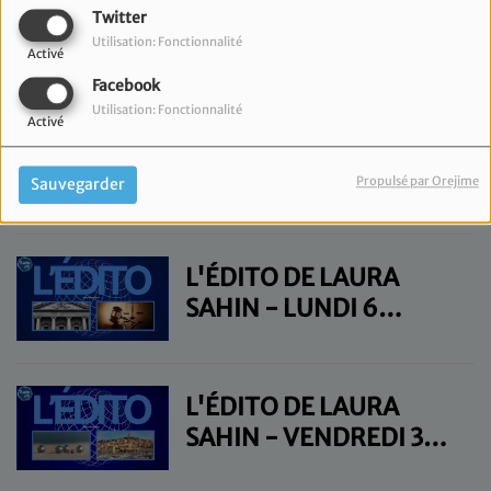
Twitter
L'ÉDITO SPÉCIAL DE
Utilisation: Fonctionnalité
Activé
LAURA SAHIN -
Facebook
MERCREDI 8 JUILLET
Utilisation: Fonctionnalité
Activé
L'ÉDITO DE LAURA
Propulsé par Orejime
Sauvegarder
SAHIN - MARDI 7
JUILLET
L'ÉDITO DE LAURA
SAHIN - LUNDI 6
JUILLET
L'ÉDITO DE LAURA
SAHIN - VENDREDI 3
JUILLET