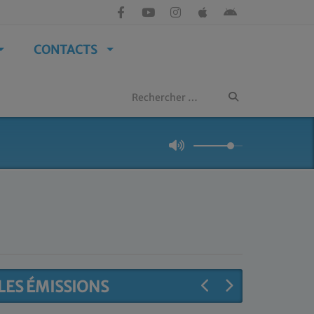
CONTACTS
LES ÉMISSIONS