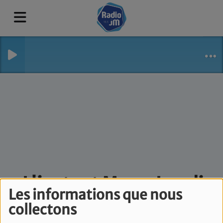
L'instant Mag - Lundi
Les informations que nous
17 Mars
collectons