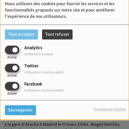
Nous utilisons des cookies pour fournir les services et les
fonctionnalités proposés sur notre site et pour améliorer
l'expérience de nos utilisateurs.
Tout accepter
Tout refuser
Analytics
Utilisation: Analyse
Activé
Twitter
Utilisation: Fonctionnalité
Activé
Facebook
17 mars 2025
Utilisation: Fonctionnalité
Activé
Mardi 11 mars avait lieu sur le parvis de la gare Saint-Charles
la cérémonie nationale d’hommage aux victimes du
terrorisme, présidée par Nicolas Hauptmann, sous-préfet
Propulsé par Orejime
Sauvegarder
des Bouches-du-Rhône. Cette date de commémoration
commune à toute l’Europe fait référence à l’attentat commis
à la gare d’Atocha à Madrid le 11 mars 2004. Magali Barthès