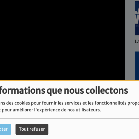
L
nformations que nous collectons
L'
ns des cookies pour fournir les services et les fonctionnalités prop
t pour améliorer l'expérience de nos utilisateurs.
pter
Tout refuser
 Michel Ficetola et Sasha Zanko, délégué national du