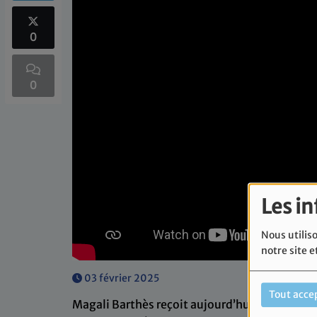
0
0
Les i
Nous utiliso
notre site e
03 février 2025
Tout acce
Magali Barthès reçoit aujourd’hui l’historien