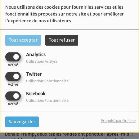
Nous utilisons des cookies pour fournir les services et les
fonctionnalités proposés sur notre site et pour améliorer
l'expérience de nos utilisateurs.
Tout accepter
Tout refuser
Analytics
Utilisation: Analyse
Activé
Twitter
Utilisation: Fonctionnalité
Activé
11 mars 2025
Facebook
Utilisation: Fonctionnalité
Dimanche, l’hôtel du Département accueillait la Convention
Activé
régionale du Crif Marseille Provence : « le monde face à ses
fractures : géopolitique, société et identités. Après une
Propulsé par Orejime
Sauvegarder
matinée dédiée à la désinformation, un déjeuner débat sur
les enjeux de la politique étrangère suite à l’élection de
Donald Trump, deux tables rondes ont ponctué l’après-midi :