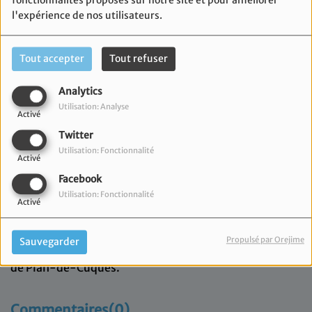
fonctionnalités proposés sur notre site et pour améliorer
l'expérience de nos utilisateurs.
Tout accepter
Tout refuser
Analytics
Utilisation: Analyse
Activé
Twitter
Utilisation: Fonctionnalité
Activé
Facebook
Utilisation: Fonctionnalité
Activé
27 avril 2026
Propulsé par Orejime
Sauvegarder
Aujourd'hui, Elsa Charbit reçoit Laurent Simon,
Maire
de Plan-de-Cuques.
Commentaires(0)