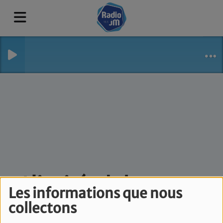
L'invitée de la
Les informations que nous
rédaction - Jeudi 4
collectons
juin