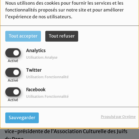
Nous utilisons des cookies pour fournir les services et les
fonctionnalités proposés sur notre site et pour améliorer
l'expérience de nos utilisateurs.
Tout accepter
Tout refuser
Analytics
Utilisation: Analyse
Activé
Twitter
Utilisation: Fonctionnalité
Activé
Facebook
Utilisation: Fonctionnalité
Activé
04 juin 2026
Propulsé par Orejime
Sauvegarder
Aujourd’hui,
Laura Sahin reçoit Justine Van Miden,
vice-présidente de l’Association Culturelle des Juifs