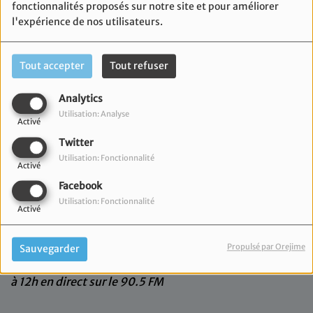
fonctionnalités proposés sur notre site et pour améliorer
l'expérience de nos utilisateurs.
Tout accepter
Tout refuser
Analytics
Utilisation: Analyse
Activé
Twitter
Utilisation: Fonctionnalité
Activé
Facebook
Utilisation: Fonctionnalité
Activé
01 juin 2026
Propulsé par Orejime
Sauvegarder
Retrouvez la grande matinale Radio JM, le lundi de 10h
à 12h en direct sur le 90.5 FM