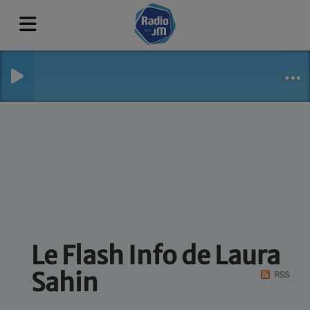
Le Flash Info de Laura
Sahin
RSS