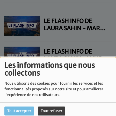
LE FLASH INFO DE
LAURA SAHIN - MARDI
31 MARS
LE FLASH INFO DE
LAURA SAHIN - LUNDI
Les informations que nous
30 MARS
collectons
LE FLASH INFO DE
Nous utilisons des cookies pour fournir les services et les
LAURA SAHIN - JEUDI
fonctionnalités proposés sur notre site et pour améliorer
l'expérience de nos utilisateurs.
26 MARS
Tout accepter
Tout refuser
LE FLASH INFO DE