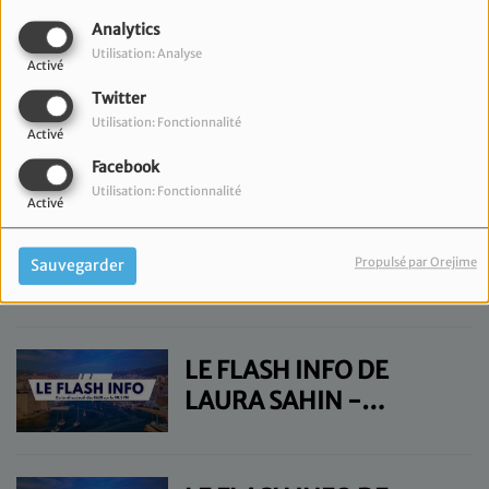
LAURA SAHIN -
Analytics
MERCREDI 25 MARS
Utilisation: Analyse
Activé
Twitter
LE FLASH INFO DE
Utilisation: Fonctionnalité
Activé
LAURA SAHIN - LUNDI
Facebook
23 MARS
Utilisation: Fonctionnalité
Activé
LE FLASH INFO DE
Propulsé par Orejime
Sauvegarder
LAURA SAHIN - JEUDI
19 MARS
LE FLASH INFO DE
LAURA SAHIN -
MERCREDI 18 MARS