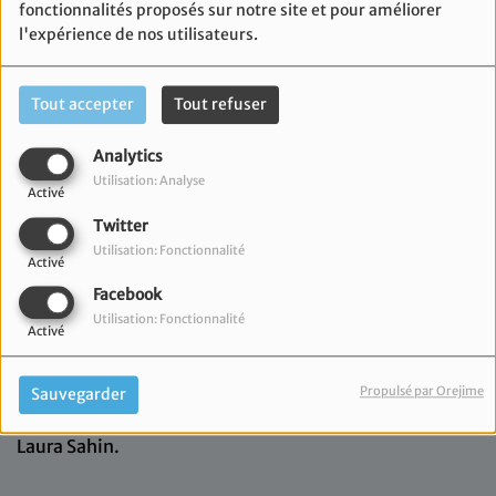
fonctionnalités proposés sur notre site et pour améliorer
l'expérience de nos utilisateurs.
Tout accepter
Tout refuser
Analytics
Utilisation: Analyse
Activé
Twitter
Utilisation: Fonctionnalité
Activé
Facebook
Utilisation: Fonctionnalité
Activé
31 janvier 2024
Propulsé par Orejime
Sauvegarder
Découvrez le Flash Info en édition spéciale Israël de
Laura Sahin.