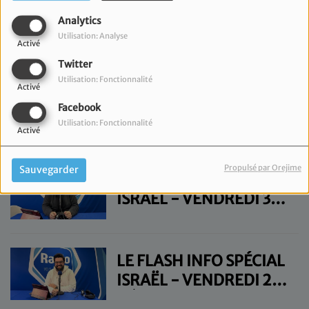
LE FLASH INFO SPÉCIAL
Analytics
ISRAËL - VENDREDI 17
Utilisation: Analyse
Activé
JANVIER
Twitter
Utilisation: Fonctionnalité
Activé
LE FLASH INFO SPÉCIAL
Facebook
ISRAËL - VENDREDI 10
Utilisation: Fonctionnalité
Activé
JANVIER
Propulsé par Orejime
Sauvegarder
LE FLASH INFO SPÉCIAL
ISRAËL - VENDREDI 3
JANVIER
LE FLASH INFO SPÉCIAL
ISRAËL - VENDREDI 27
DÉCEMBRE