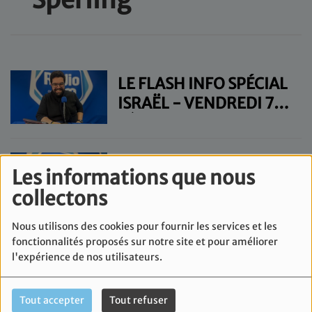
LE FLASH INFO SPÉCIAL
ISRAËL - VENDREDI 7
FÉVRIER
LE FLASH INFO SPÉCIAL
Les informations que nous
ISRAËL - VENDREDI 31
collectons
JANVIER
Nous utilisons des cookies pour fournir les services et les
fonctionnalités proposés sur notre site et pour améliorer
LE FLASH INFO SPÉCIAL
l'expérience de nos utilisateurs.
ISRAËL - VENDREDI 24
JANVIER
Tout accepter
Tout refuser