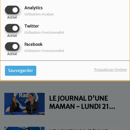
MAMAN - LUNDI 4
Analytics
NOVEMBRE
Utilisation: Analyse
Activé
Twitter
LE JOURNAL D'UNE
Utilisation: Fonctionnalité
Activé
MAMAN - MERCREDI
Facebook
30 OCTOBRE
Utilisation: Fonctionnalité
Activé
LE JOURNAL D'UNE
Propulsé par Orejime
Sauvegarder
MAMAN - LUNDI 28
OCTOBRE
LE JOURNAL D'UNE
MAMAN - LUNDI 21
OCTOBRE