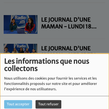
LE JOURNAL D'UNE
MAMAN - LUNDI 18
NOVEMBRE
LE JOURNAL D'UNE
MAMAN - MERCREDI 13
Les informations que nous
NOVEMBRE
collectons
LE JOURNAL D'UNE
Nous utilisons des cookies pour fournir les services et les
MAMAN - MERCREDI 6
fonctionnalités proposés sur notre site et pour améliorer
l'expérience de nos utilisateurs.
NOVEMBRE
Tout accepter
Tout refuser
LE JOURNAL D'UNE