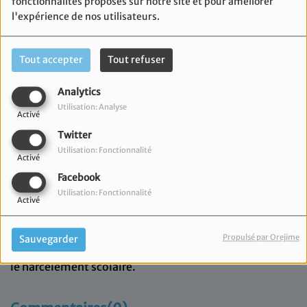
fonctionnalités proposés sur notre site et pour améliorer
l'expérience de nos utilisateurs.
Tout accepter
Tout refuser
Analytics
Utilisation: Analyse
Activé
Twitter
Utilisation: Fonctionnalité
Activé
Facebook
Utilisation: Fonctionnalité
Activé
03 juin 2024
Vanessa Sitbon reçoit Audrey Gutierrez afin de parler
Propulsé par Orejime
Sauvegarder
de l'association La Renarde, Ines4ever qui lutte contre
le harcèlement scolaire.