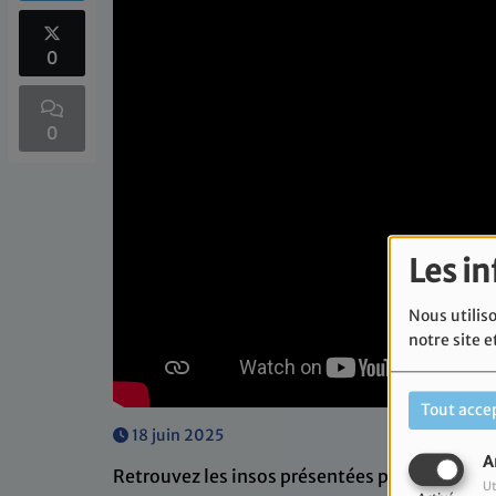
0
0
Les i
Nous utiliso
notre site e
Tout acce
18 juin 2025
A
Retrouvez les insos présentées par Jean-Lou
Ut