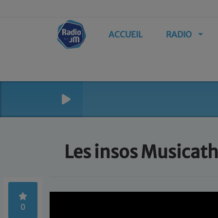
ACCUEIL
RADIO
Les insos Musicath
0