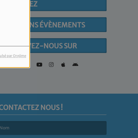
PARTICIPEZ
PROCHAINS ÉVÈNEMENTS
RETROUVEZ-NOUS SUR
ulsé par Orejime
CONTACTEZ NOUS !
e nom est obligatoire. )