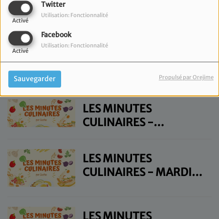
NOVEMBRE
Twitter
LES MINUTES
Utilisation: Fonctionnalité
CULINAIRES - MARDI 4
Activé
NOVEMBRE
Facebook
Utilisation: Fonctionnalité
Activé
LES MINUTES
CULINAIRES - JEUDI 30
Propulsé par Orejime
Sauvegarder
OCTOBRE
LES MINUTES
CULINAIRES -
MERCREDI 29
OCTOBRE
LES MINUTES
CULINAIRES - MARDI
28 OCTOBRE
LES MINUTES