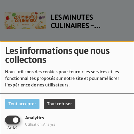
LES MINUTES
CULINAIRES -
MERCREDI 12
NOVEMBRE
LES MINUTES
Les informations que nous
CULINAIRES - MARDI 11
collectons
NOVEMBRE
Nous utilisons des cookies pour fournir les services et les
LES MINUTES
fonctionnalités proposés sur notre site et pour améliorer
l'expérience de nos utilisateurs.
CULINAIRES - JEUDI 6
NOVEMBRE
Tout accepter
Tout refuser
LES MINUTES
CULINAIRES -
Analytics
MERCREDI 5
Utilisation: Analyse
Activé