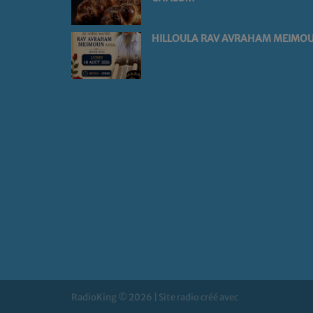
HILLOULA RAV AVRAHAM MEIMO
RadioKing © 2026 | Site radio créé avec