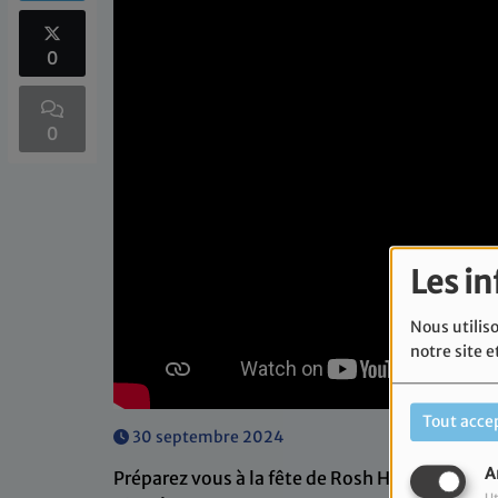
0
0
Les i
Nous utiliso
notre site e
Tout acce
30 septembre 2024
A
Préparez vous à la fête de Rosh Hashana ave