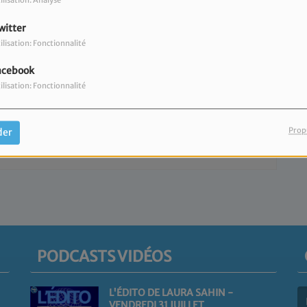
ilisation: Analyse
witter
ilisation: Fonctionnalité
acebook
ilisation: Fonctionnalité
our commenter cet article
CONNECTER
Prop
der
PODCASTS VIDÉOS
L'ÉDITO DE LAURA SAHIN -
VENDREDI 31 JUILLET