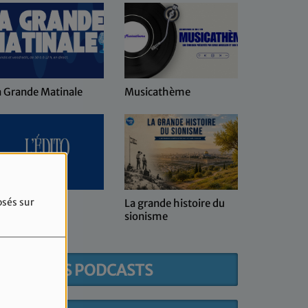
ande Matinale
Musicathème
Keren Hayesso
coeur d'Israël
osés sur
o
La grande histoire du
Kol ma she-ha
sionisme
DERNIERS PODCASTS