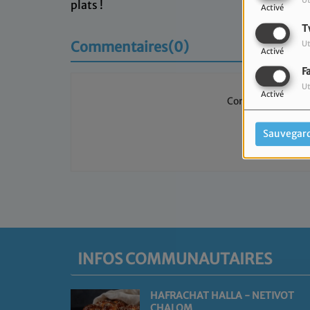
Ut
plats !
Activé
T
Commentaires(0)
Ut
Activé
F
Ut
Activé
Connectez-vous p
SE 
Sauvegar
INFOS COMMUNAUTAIRES
HAFRACHAT HALLA - NETIVOT
CHALOM