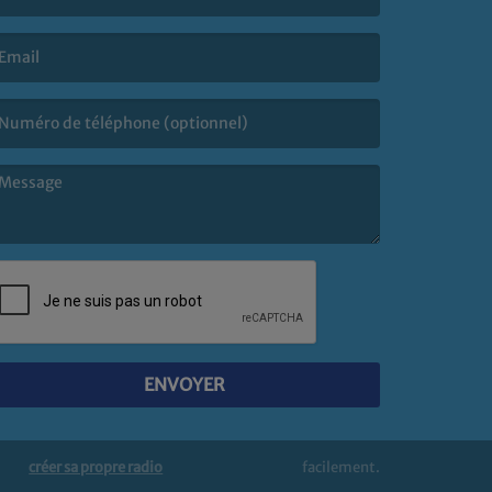
e nom est obligatoire. )
’email est obligatoire. )
e message est obligatoire. )
ENVOYER
créer sa propre radio
facilement.