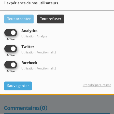
l'expérience de nos utilisateurs.
Tout accepter
Tout refuser
Analytics
Utilisation: Analyse
Activé
Twitter
Utilisation: Fonctionnalité
Activé
Facebook
Utilisation: Fonctionnalité
Activé
11 février 2026
Propulsé par Orejime
Sauvegarder
Retrouvez l'émission du Consistoire Israélite de
Marseille présentée par Marc Meimoun.
Commentaires(0)