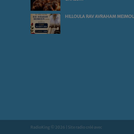
HILLOULA RAV AVRAHAM MEIMO
RadioKing © 2026 | Site radio créé avec