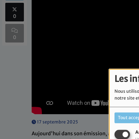
0
0
Les i
Nous utiliso
notre site e
Tout acce
17 septembre 2025
A
Aujourd'hui dans son émission, Marc Meimou