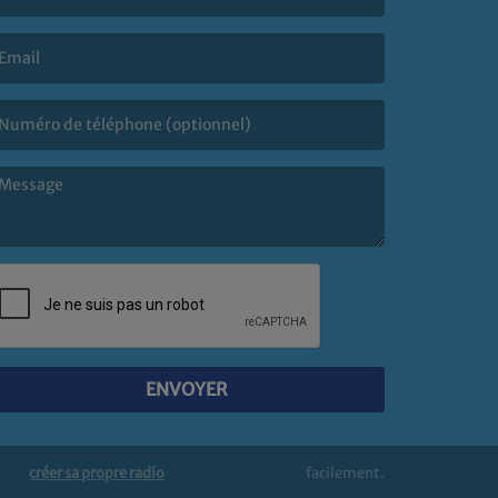
e nom est obligatoire. )
’email est obligatoire. )
e message est obligatoire. )
ENVOYER
créer sa propre radio
facilement.