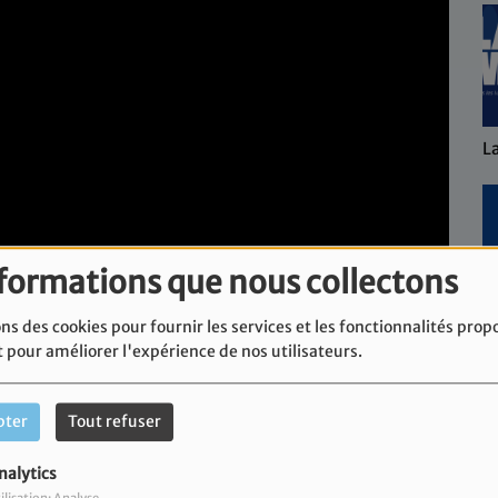
L
nformations que nous collectons
ns des cookies pour fournir les services et les fonctionnalités prop
L'
t pour améliorer l'expérience de nos utilisateurs.
pter
Tout refuser
nalytics
n reçoit Michel Cohen-Tenoudji, Président du