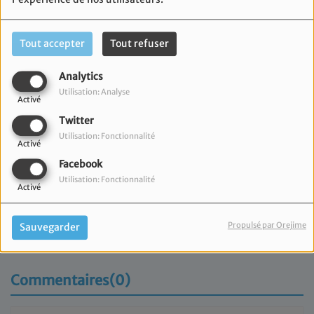
Tout accepter
Tout refuser
Analytics
Utilisation: Analyse
Activé
Twitter
Utilisation: Fonctionnalité
Activé
Facebook
Utilisation: Fonctionnalité
Activé
05 mars 2025
Propulsé par Orejime
Sauvegarder
Marc Meimoun vous présente l'émission Lev Ehad.
Commentaires(0)