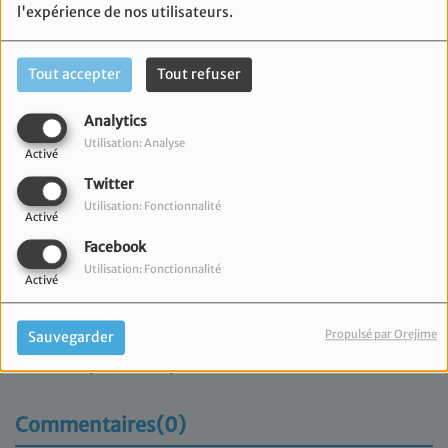
l'expérience de nos utilisateurs.
Tout accepter
Tout refuser
Analytics
Utilisation: Analyse
Activé
Twitter
Utilisation: Fonctionnalité
Activé
Facebook
Utilisation: Fonctionnalité
Activé
06 mai 2026
Propulsé par Orejime
Sauvegarder
Retrouvez l'émission du Consistoire Israélite de
Marseille présentée par Marc Meimoun.
Commentaires(0)