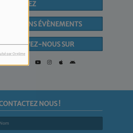
PARTICIPEZ
PROCHAINS ÉVÈNEMENTS
RETROUVEZ-NOUS SUR
ulsé par Orejime
CONTACTEZ NOUS !
e nom est obligatoire. )