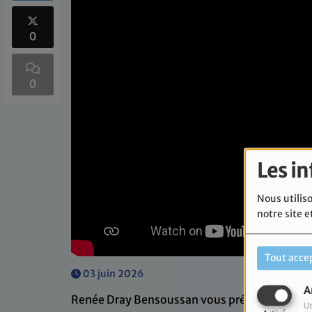
0
0
Les i
Nous utiliso
notre site e
Tout acce
03 juin 2026
A
Renée Dray Bensoussan vous présente un pa
Ut