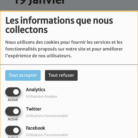
Les informations que nous
collectons
Nous utilisons des cookies pour fournir les services et les
fonctionnalités proposés sur notre site et pour améliorer
l'expérience de nos utilisateurs.
Tout accepter
Tout refuser
Analytics
Utilisation: Analyse
Activé
19 janvier 2025
Twitter
Chers amis auditeurs, Esther DZIK-SENOT, une des
Utilisation: Fonctionnalité
Activé
dernières survivantes de la shoah, nous livre en 1ere
Facebook
partie , un témoignage émouvant sur son enfance, son
Utilisation: Fonctionnalité