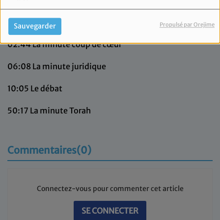
0:00
Générique
0:14
Introduction
Propulsé par Orejime
Sauvegarder
02:44
La minute coup de cœur
06:08
La minute juridique
10:05
Le débat
50:17
La minute Torah
Commentaires(0)
Connectez-vous pour commenter cet article
SE CONNECTER