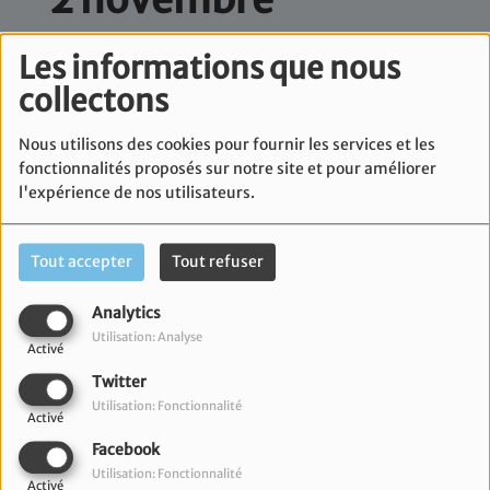
Les informations que nous
collectons
Nous utilisons des cookies pour fournir les services et les
fonctionnalités proposés sur notre site et pour améliorer
l'expérience de nos utilisateurs.
Tout accepter
Tout refuser
Analytics
Utilisation: Analyse
Activé
02 novembre 2025
Twitter
Utilisation: Fonctionnalité
Bienvenue dans le rendez-vous incontournable de la
Activé
jeunesse juive engagée : RADIO JEUNESSE MARSEILLE.
Facebook
Utilisation: Fonctionnalité
Activé