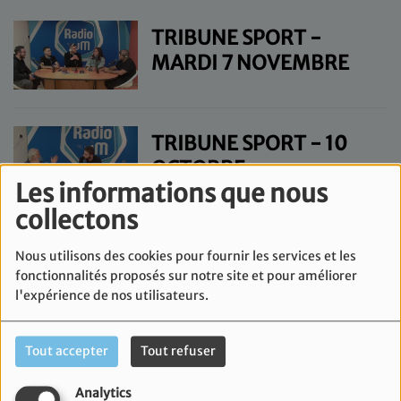
TRIBUNE SPORT -
MARDI 7 NOVEMBRE
TRIBUNE SPORT - 10
OCTOBRE
Les informations que nous
collectons
TRIBUNE SPORT - 8
Nous utilisons des cookies pour fournir les services et les
JUIN
fonctionnalités proposés sur notre site et pour améliorer
l'expérience de nos utilisateurs.
TRIBUNE SPORT - 1ER
Tout accepter
Tout refuser
JUIN
Analytics