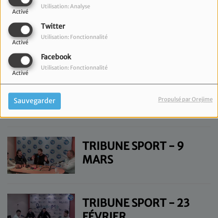
Utilisation: Analyse
Activé
Twitter
TRIBUNE SPORT - 11
Utilisation: Fonctionnalité
MAI
Activé
Facebook
Utilisation: Fonctionnalité
Activé
TRIBUNE SPORT - 20
AVRIL
Propulsé par Orejime
Sauvegarder
TRIBUNE SPORT - 9
MARS
TRIBUNE SPORT - 23
FÉVRIER