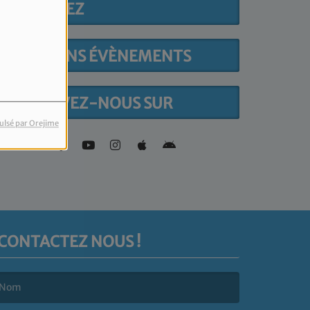
PARTICIPEZ
PROCHAINS ÉVÈNEMENTS
RETROUVEZ-NOUS SUR
ulsé par Orejime
CONTACTEZ NOUS !
e nom est obligatoire. )