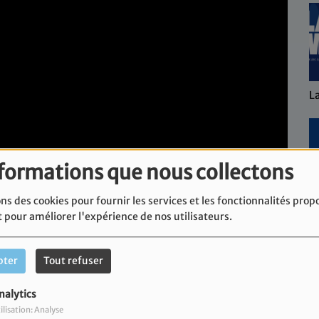
L
nformations que nous collectons
ns des cookies pour fournir les services et les fonctionnalités prop
L'
t pour améliorer l'expérience de nos utilisateurs.
pter
Tout refuser
nalytics
 votre Chiour du mardi.
ilisation: Analyse